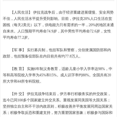
【人民生活】 伊拉克战争后，由于经济重建进展缓慢、安全局势
不佳，人民生活水平提升受到影响。目前，伊拉克20%人口生活在贫
困线（每天2美元）以下，供电能力只有需求的一半，20%的地区未通
自来水。人口预期平均寿命74.9岁，其中男性平均寿命72.6岁，女性
平均寿命77.2岁。
【军 事】 实行募兵制，包括军队和警察，分别隶属国防部和内
政部，包括预备役部队在内目前共有约77.8万人。
【教 育】 实施6年制义务教育，适龄儿童小学入学率达98%，中
等和高等院校入学率为45%和15%。成人识字率约80%。全国共有20
所大学和44所专科院校。
【外 交】 伊拉克战争结束后，伊方奉行积极务实的外交政策，
迄今已同100多个国家建立外交关系。重视发展同美国等大国关系；
坚持独立自主和不干涉内政原则，积极改善并平衡发展同周边国家关
系；积极争取反恐和重建支持，努力重塑国家形象；积极参与国际和