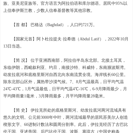
族、亚美尼亚族等。官方语言为阿拉伯语和库尔德语。居民中95%以
上信奉伊斯兰教，少数人信奉基督教等其他宗教。
【首 都】 巴格达（Baghdad），人口约721万。
【国家元首】阿卜杜拉提夫·拉希德（Abdul Latif），2022年10月
13日当选。
【简 况】 位于亚洲西南部，阿拉伯半岛东北部。北接土耳其，
东临伊朗，西毗叙利亚、约旦，南接沙特、科威特，东南濒波斯湾。
幼发拉底河和底格里斯河自西北向东南流贯全境。海岸线长60公里。
除东北部山区外，属热带沙漠气候。7、8月气温最高，日平均气温
24℃-43℃，1月气温最低，日平均气温4℃-16℃，6-9月降雨最少，月
平均降雨量1毫米，3月降雨最多，月平均降雨量28毫米。
【简 史】 伊拉克所处的底格里斯河、幼发拉底河两河流域具有
悠久的文明。公元前3000年中叶，两河流域最早的居民苏美尔人创造
楔形文字、60进制计数法和圆周分割率。此后，伊拉克经历了古巴比
伦王国、亚述帝国、后巴比伦王国、波斯、塞琉古（中国史称条