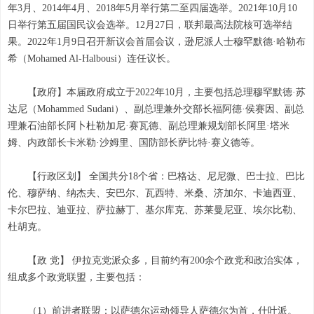
年3月、2014年4月、2018年5月举行第二至四届选举。2021年10月10
日举行第五届国民议会选举。12月27日，联邦最高法院核可选举结
果。2022年1月9日召开新议会首届会议，逊尼派人士穆罕默德·哈勒布
希（Mohamed Al-Halbousi）连任议长。
【政府】本届政府成立于2022年10月，主要包括总理穆罕默德·苏
达尼（Mohammed Sudani）、副总理兼外交部长福阿德·侯赛因、副总
理兼石油部长阿卜杜勒加尼·赛瓦德、副总理兼规划部长阿里·塔米
姆、内政部长卡米勒·沙姆里、国防部长萨比特·赛义德等。
【行政区划】 全国共分18个省：巴格达、尼尼微、巴士拉、巴比
伦、穆萨纳、纳杰夫、安巴尔、瓦西特、米桑、济加尔、卡迪西亚、
卡尔巴拉、迪亚拉、萨拉赫丁、基尔库克、苏莱曼尼亚、埃尔比勒、
杜胡克。
【政 党】 伊拉克党派众多，目前约有200余个政党和政治实体，
组成多个政党联盟，主要包括：
（1）前进者联盟：以萨德尔运动领导人萨德尔为首，什叶派。