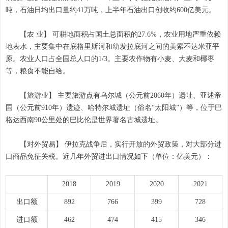
吨，石油日均出口量约41万吨，上半年石油出口创收约600亿美元。
【农 业】 可耕地面积占国土总面积的27.6%，农业用地严重依赖
地表水，主要集中在底格里斯河和幼发拉底河之间的美索不达米亚平
原。农业人口占全国总人口的1/3。主要农作物有小麦、大麦和椰枣
等，粮食不能自给。
【旅游业】 主要旅游点有乌尔城（公元前2060年）遗址、亚述帝
国（公元前910年）遗迹、哈特尔城遗址（俗名“太阳城”）等，位于巴
格达西南90公里处的巴比伦是世界著名古城遗址。
【对外贸易】 伊拉克战争后，实行开放的外贸政策，对大部分进
口商品免征关税。近几年外贸进出口情况如下（单位：亿美元）：
2018
2019
2020
2021
出口额
892
766
399
728
进口额
462
474
415
346