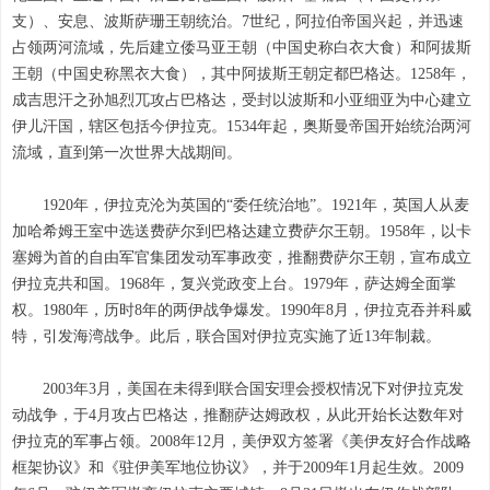
支）、安息、波斯萨珊王朝统治。7世纪，阿拉伯帝国兴起，并迅速
占领两河流域，先后建立倭马亚王朝（中国史称白衣大食）和阿拔斯
王朝（中国史称黑衣大食），其中阿拔斯王朝定都巴格达。1258年，
成吉思汗之孙旭烈兀攻占巴格达，受封以波斯和小亚细亚为中心建立
伊儿汗国，辖区包括今伊拉克。1534年起，奥斯曼帝国开始统治两河
流域，直到第一次世界大战期间。
1920年，伊拉克沦为英国的“委任统治地”。1921年，英国人从麦
加哈希姆王室中选送费萨尔到巴格达建立费萨尔王朝。1958年，以卡
塞姆为首的自由军官集团发动军事政变，推翻费萨尔王朝，宣布成立
伊拉克共和国。1968年，复兴党政变上台。1979年，萨达姆全面掌
权。1980年，历时8年的两伊战争爆发。1990年8月，伊拉克吞并科威
特，引发海湾战争。此后，联合国对伊拉克实施了近13年制裁。
2003年3月，美国在未得到联合国安理会授权情况下对伊拉克发
动战争，于4月攻占巴格达，推翻萨达姆政权，从此开始长达数年对
伊拉克的军事占领。2008年12月，美伊双方签署《美伊友好合作战略
框架协议》和《驻伊美军地位协议》，并于2009年1月起生效。2009