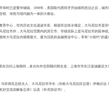
此开埠时已是繁华城镇。1898年，美国取代西班牙开始殖民统治之后，城
交错、传统与现代融为一体的大都会。
教育中心，市内历史文化遗迹丰富。根据菲总统令规定，大马尼拉市是菲
马尼拉市外，大马尼拉范围内的其它市、市镇实际上是马尼拉市的延伸或卫
拥有大马尼拉内规模最大、最为活跃的金融商业中心，享有“小纽约”的盛
·马科斯在访问上海期间，多次向外交部顾问韩念龙、上海市市长汪道涵建议
5日，与菲律宾总统夫人、大马尼拉市市长（亦称大马尼拉区总督）伊梅尔达
两市友好交流谅解备忘录》以及《补充协议书》。