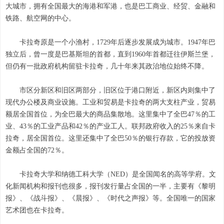
大城市，拥有全国最大的海港和军港，也是巴工商业、经贸、金融和
铁路、航空网的中心。
卡拉奇原是一个小渔村，1729年后逐步发展成为城市。1947年巴
独立后，曾一度是巴基斯坦的首都，直到1960年首都迁往伊斯兰堡，
但仍有一批政府机构留驻卡拉奇，几十年来其政治地位始终不降。
市区分新区和旧区两部分，旧区位于港口附近，新区内则集中了
现代办公楼及商业设施。工业和贸易是卡拉奇的两大支柱产业，贸易
额居全国首位，为全巴最大的商品集散地。这里集中了全巴47％的工
业、43％的工业产品和42％的产业工人。联邦政府收入的25％来自卡
拉奇，居全国首位。这里还集中了全巴50％的银行存款，它的投放资
金额占全国的72％。
卡拉奇大学和纳德工科大学（NED）是全国闻名的高等学府。文
化新闻机构和报刊也很多，报刊发行量占全国的一半，主要有《黎明
报》、《战斗报》、《晨报》、《时代之声报》等。全国唯一的国家
艺术团也在卡拉奇。