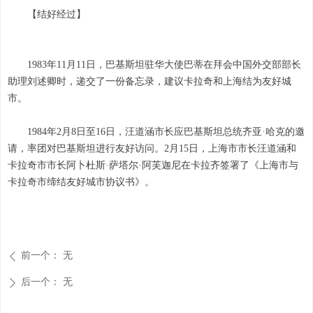
【结好经过】
1983年11月11日，巴基斯坦驻华大使巴蒂在拜会中国外交部部长
助理刘述卿时，递交了一份备忘录，建议卡拉奇和上海结为友好城
市。
1984年2月8日至16日，汪道涵市长应巴基斯坦总统齐亚·哈克的邀
请，率团对巴基斯坦进行友好访问。2月15日，上海市市长汪道涵和
卡拉奇市市长阿卜杜斯·萨塔尔·阿芙迦尼在卡拉齐签署了《上海市与
卡拉奇市缔结友好城市协议书》。
前一个：
无
ꄴ
后一个：
无
ꄲ