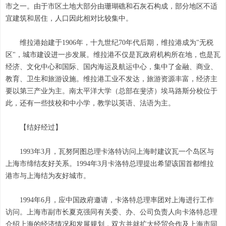
市之一。由于市区土地大部分由珊瑚礁和石灰石构成，部分地区不适
宜建筑和居住，人口因此相对比较集中。
维拉港始建于1906年，十九世纪70年代后期，维拉港成为"无税
区"，城市建设进一步发展。维拉港不仅是瓦政府机构所在地，也是瓦
经济、文化中心和国际、国内海运及航运中心，集中了金融、商业、
教育、卫生和旅游设施。维拉港工业不发达，旅游资源丰富，经济主
要以第三产业为主。南太平洋大学（总部在斐济）埃马路斯分校位于
此，还有一些技校和中小学，教学以英语、法语为主。
【结好经过】
1993年3月，瓦努阿图总理卡洛特访问上海时建议瓦一个岛区与
上海市缔结友好关系。1994年3月卡洛特总理提出希望该国首都维拉
港市与上海结为友好城市。
1994年6月，应中国政府邀请，卡洛特总理率团对上海进行工作
访问。上海市副市长夏克强同有关委、办、公司负责人向卡洛特总理
介绍上海的经济情况和发展规划，双方并就扩大经贸合作及上海市同