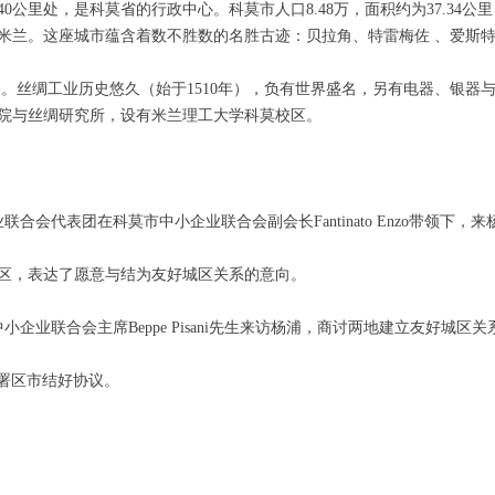
0公里处，是科莫省的行政中心。科莫市人口8.48万，面积约为37.34
米兰。这座城市蕴含着数不胜数的名胜古迹：贝拉角、特雷梅佐 、爱斯
。丝绸工业历史悠久（始于1510年），负有世界盛名，另有电器、银器与
院与丝绸研究所，设有米兰理工大学科莫校区。
联合会代表团在科莫市中小企业联合会副会长Fantinato Enzo带领下，
杨浦区，表达了愿意与结为友好城区关系的意向。
中小企业联合会主席Beppe Pisani先生来访杨浦，商讨两地建立友好城区
区签署区市结好协议。