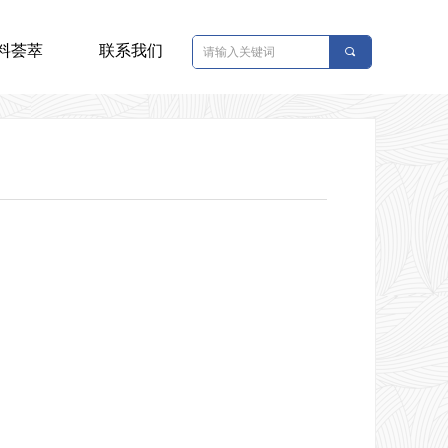
料荟萃
联系我们
끠