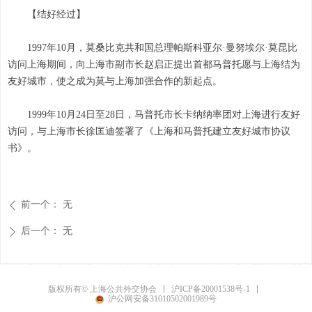
【结好经过】
1997年10月，莫桑比克共和国总理帕斯科亚尔·曼努埃尔·莫昆比
访问上海期间，向上海市副市长赵启正提出首都马普托愿与上海结为
友好城市，使之成为莫与上海加强合作的新起点。
1999年10月24日至28日，马普托市长卡纳纳率团对上海进行友好
访问，与上海市长徐匡迪签署了《上海和马普托建立友好城市协议
书》。
前一个：
无
ꄴ
后一个：
无
ꄲ
沪ICP备20001538号-1
版权所有© 上海公共外交协会
沪公网安备31010502001989号