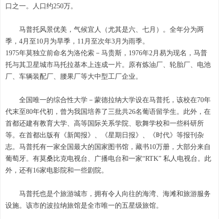
口之一。人口约250万。
马普托风景优美，气候宜人（尤其是六、七月）。全年分为两
季，4月至10月为旱季，11月至次年3月为雨季。
1975年莫独立前命名为洛伦索－马贵斯，1976年2月易为现名，马普
托与其卫星城市马托拉基本上连成一片。原有炼油厂、轮胎厂、电池
厂、车辆装配厂、腰果厂等大中型工厂企业。
全国唯一的综合性大学－蒙德拉纳大学设在马普托，该校在70年
代末至80年代初，曾为我国培养了三批共26名葡语留学生。此外，在
首都还建有教育大学、高等国际关系学院、歌舞学校和一些科研所
等。在首都出版有《新闻报》、《星期日报》、《时代》等报刊杂
志。马普托有一家全国最大的国家图书馆，藏书10万册，大部分来自
葡萄牙。有莫桑比克电视台、广播电台和一家“RTK” 私人电视台。此
外，还有16家电影院和一些剧院。
马普托也是个旅游城市，拥有令人向往的海湾、海滩和旅游服务
设施。该市的波拉纳旅馆是全市唯一的五星级旅馆。