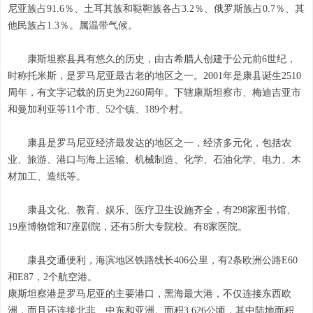
尼亚族占91.6％、土耳其族和鞑靼族各占3.2％、俄罗斯族占0.7％、其
他民族占1.3％。属温带气候。
康斯坦察县具有悠久的历史，由古希腊人创建于公元前6世纪，
时称托米斯，是罗马尼亚最古老的地区之一。2001年是康县诞生2510
周年，有文字记载的历史为2260周年。下辖康斯坦察市、梅迪吉亚市
和曼加利亚等11个市、52个镇、189个村。
康县是罗马尼亚经济最发达的地区之一，经济多元化，包括农
业、旅游、港口与海上运输、机械制造、化学、石油化学、电力、木
材加工、造纸等。
康县文化、教育、娱乐、医疗卫生设施齐全，有298家图书馆、
19座博物馆和7座剧院，还有5所大专院校。有8家医院。
康县交通便利，海滨地区铁路线长406公里，有2条欧洲公路E60
和E87，2个航空港。
康斯坦察港是罗马尼亚的主要港口，黑海最大港，不仅连接东西欧
洲，而且还连接北非、中东和亚洲。面积3,626公顷，其中陆地面积