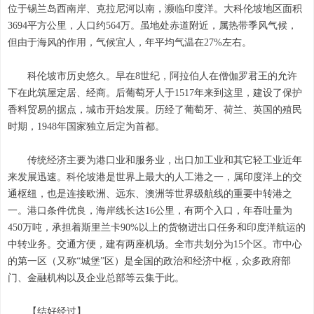
位于锡兰岛西南岸、克拉尼河以南，濒临印度洋。大科伦坡地区面积
3694平方公里，人口约564万。虽地处赤道附近，属热带季风气候，
但由于海风的作用，气候宜人，年平均气温在27%左右。
科伦坡市历史悠久。早在8世纪，阿拉伯人在僧伽罗君王的允许
下在此筑屋定居、经商。后葡萄牙人于1517年来到这里，建设了保护
香料贸易的据点，城市开始发展。历经了葡萄牙、荷兰、英国的殖民
时期，1948年国家独立后定为首都。
传统经济主要为港口业和服务业，出口加工业和其它轻工业近年
来发展迅速。科伦坡港是世界上最大的人工港之一，属印度洋上的交
通枢纽，也是连接欧洲、远东、澳洲等世界级航线的重要中转港之
一。港口条件优良，海岸线长达16公里，有两个入口，年吞吐量为
450万吨，承担着斯里兰卡90%以上的货物进出口任务和印度洋航运的
中转业务。交通方便，建有两座机场。全市共划分为15个区。市中心
的第一区（又称“城堡”区）是全国的政治和经济中枢，众多政府部
门、金融机构以及企业总部等云集于此。
【结好经过】