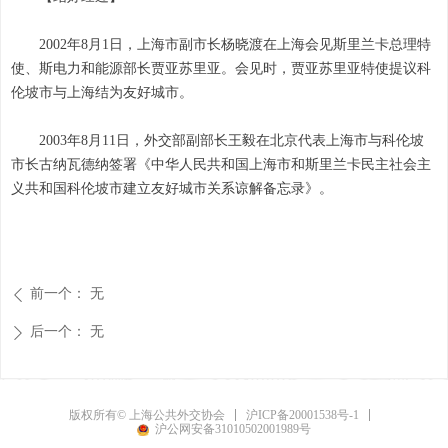
2002年8月1日，上海市副市长杨晓渡在上海会见斯里兰卡总理特
使、斯电力和能源部长贾亚苏里亚。会见时，贾亚苏里亚特使提议科
伦坡市与上海结为友好城市。
2003年8月11日，外交部副部长王毅在北京代表上海市与科伦坡
市长古纳瓦德纳签署《中华人民共和国上海市和斯里兰卡民主社会主
义共和国科伦坡市建立友好城市关系谅解备忘录》。
前一个：
无
ꄴ
后一个：
无
ꄲ
沪ICP备20001538号-1
版权所有© 上海公共外交协会
沪公网安备31010502001989号