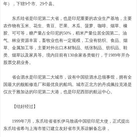
年），下辖9个市、29个县。
东爪哇省是印尼第二大省，也是印尼重要的农业生产基地，主要
农作物有玉米、花生、青豆、芒果、木瓜、菠萝、咖啡、烟草、橡
胶、可可等，糖产量占全印尼的50%，稻米产量位居全国第二。油
气、林业资源丰富，畜牧业也有一定规模，工业有纺织、食品、烟
草、金属加工等，主要对外出口木材制品、纸张制品、纺织品、鞋
类、烟草以及家具等。境内目前有130余家各类银行，于1989年开办
股票交易业务。
省会泗水是印尼第二大城市，设有中国驻泗水总领事馆，拥有全
国最大的舰船修造厂和最优良的船坞。城市正北方的丹戎佩拉克港是
仅次于雅加达的印尼第二大港，也是印尼西部的航运中心。
【结好经过】
1999年7月，东爪哇省省长伊马致函中国驻印尼大使，正式提出
东爪哇省希与上海市签订建立友好省市关系谅解备忘录，