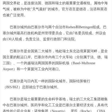
两国交界处，是连接法国、德国和瑞士的最重要交通枢纽。属地中海
气候，被称为中欧"天气最好"的城市。官方语言是德语，法语和英语
也被广泛使用。
巴塞尔城州由巴塞尔市与两个自治市Riehen和Bettingen组成。巴
塞尔城州最高行政机构是州管理委员会，它由7名委员组成。州议会
由130人组成，负责立法、监督行政部门和法院。
巴塞尔市是全国第二大城市，地处瑞士东北边境莱茵河畔，是全
国主要的航运口岸。巴塞尔市内有三个火车站（分别属于法、德、瑞
三国）、一个跨越瑞法两国国界的国际机场（Basel-Mulhouse
Airport）和一个莱茵河工业内河港口。
巴塞尔是与日内瓦一样的国际化城市。国际结算银行
（BIS/BIZ）总部就位于巴塞尔城州。
巴塞尔是瑞士最重要的生命科学基地，瑞士的三大化工集团都集
中在巴塞尔城州。医药学和化工工业是巴塞尔主要经济支柱，具有代
表性的公司企业有：诺华集团（Novartis）、罗氏（Roche）、CIBA