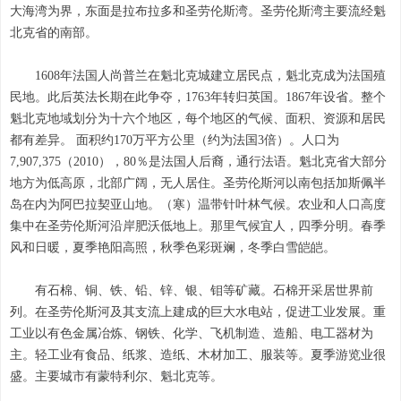
大海湾为界，东面是拉布拉多和圣劳伦斯湾。圣劳伦斯湾主要流经魁
北克省的南部。
1608年法国人尚普兰在魁北克城建立居民点，魁北克成为法国殖
民地。此后英法长期在此争夺，1763年转归英国。1867年设省。整个
魁北克地域划分为十六个地区，每个地区的气候、面积、资源和居民
都有差异。 面积约170万平方公里（约为法国3倍）。人口为
7,907,375（2010），80％是法国人后裔，通行法语。魁北克省大部分
地方为低高原，北部广阔，无人居住。圣劳伦斯河以南包括加斯佩半
岛在内为阿巴拉契亚山地。（寒）温带针叶林气候。农业和人口高度
集中在圣劳伦斯河沿岸肥沃低地上。那里气候宜人，四季分明。春季
风和日暖，夏季艳阳高照，秋季色彩斑斓，冬季白雪皑皑。
有石棉、铜、铁、铅、锌、银、钼等矿藏。石棉开采居世界前
列。在圣劳伦斯河及其支流上建成的巨大水电站，促进工业发展。重
工业以有色金属冶炼、钢铁、化学、飞机制造、造船、电工器材为
主。轻工业有食品、纸浆、造纸、木材加工、服装等。夏季游览业很
盛。主要城市有蒙特利尔、魁北克等。