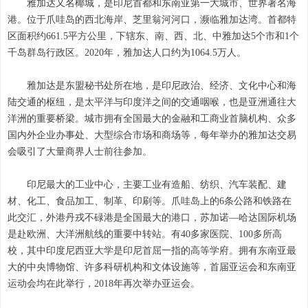
雅加达又名椰城，是印尼首都和东南亚第一大城市、世界著名海
港。位于爪哇岛的西北海岸、芝里翁河河口，濒临雅加达湾。首都特
区面积约661.5平方公里，下辖东、南、西、北、中雅加达5个市和1个
千岛群岛行政区。2020年，雅加达人口约为1064.5万人。
雅加达是东盟秘书处所在地，是印尼政治、经济、文化中心和海
陆交通的枢纽，是太平洋与印度洋之间的交通咽喉，也是亚洲通往大
洋洲的重要桥梁。城市拥有全国最大的金融和工商业首脑机构、众多
国内外企业办事处、大型综合市场和商场等，每年举办的雅加达交易
会吸引了大量商界人士前往参加。
印尼最大的工业中心，主要工业有造船、纺织、汽车装配、建
材、化工、食品加工、制革、印刷等。爪哇岛上的6条公路和铁路在
此交汇，外港丹戎不碌港是全国最大的港口，苏加诺—哈达国际机场
是赴欧洲、大洋洲航线的重要中转站。有40多家医院、100多所高
校，其中印度尼西亚大学是印尼首屈一指的高等学府。拥有东南亚最
大的中央博物馆、许多科研机构和文体设施等，首届亚运会和东南亚
运动会均在此举行，2018年再次举办亚运会。