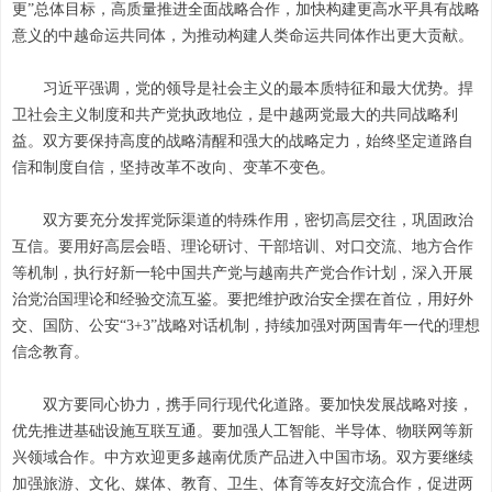
更”总体目标，高质量推进全面战略合作，加快构建更高水平具有战略
意义的中越命运共同体，为推动构建人类命运共同体作出更大贡献。
习近平强调，党的领导是社会主义的最本质特征和最大优势。捍
卫社会主义制度和共产党执政地位，是中越两党最大的共同战略利
益。双方要保持高度的战略清醒和强大的战略定力，始终坚定道路自
信和制度自信，坚持改革不改向、变革不变色。
双方要充分发挥党际渠道的特殊作用，密切高层交往，巩固政治
互信。要用好高层会晤、理论研讨、干部培训、对口交流、地方合作
等机制，执行好新一轮中国共产党与越南共产党合作计划，深入开展
治党治国理论和经验交流互鉴。要把维护政治安全摆在首位，用好外
交、国防、公安“3+3”战略对话机制，持续加强对两国青年一代的理想
信念教育。
双方要同心协力，携手同行现代化道路。要加快发展战略对接，
优先推进基础设施互联互通。要加强人工智能、半导体、物联网等新
兴领域合作。中方欢迎更多越南优质产品进入中国市场。双方要继续
加强旅游、文化、媒体、教育、卫生、体育等友好交流合作，促进两