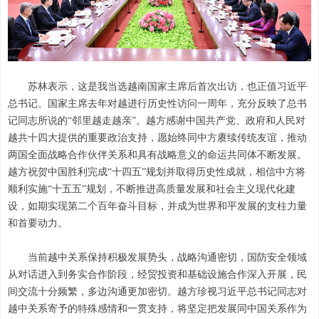
苏林表示，这是我当选越南国家主席后首次出访，也正值习近平
总书记、国家主席去年对越进行历史性访问一周年，充分反映了总书
记同志所说的“邻里越走越亲”。越方感谢中国共产党、政府和人民对
越共十四大提供的重要政治支持，愿始终同中方赓续传统友谊，推动
两国全面战略合作伙伴关系和具有战略意义的命运共同体不断发展。
越方祝贺中国胜利完成“十四五”规划并取得历史性成就，相信中方将
顺利实施“十五五”规划，不断推进高质量发展和社会主义现代化建
设，如期实现第二个百年奋斗目标，并成为世界和平发展的支柱力量
和首要动力。
当前越中关系保持积极发展势头，战略沟通密切，国防安全领域
从对话进入到务实合作阶段，经贸投资和基础设施合作深入开展，民
间交流十分频繁，多边沟通更加密切。越方珍视习近平总书记同志对
越中关系寄予的特殊感情和一贯支持，将坚定把发展同中国关系作为