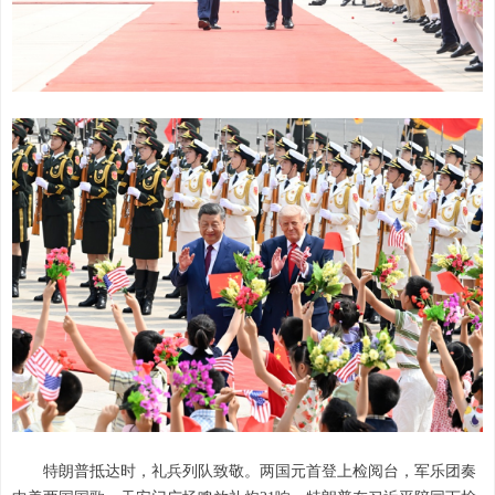
特朗普抵达时，礼兵列队致敬。两国元首登上检阅台，军乐团奏