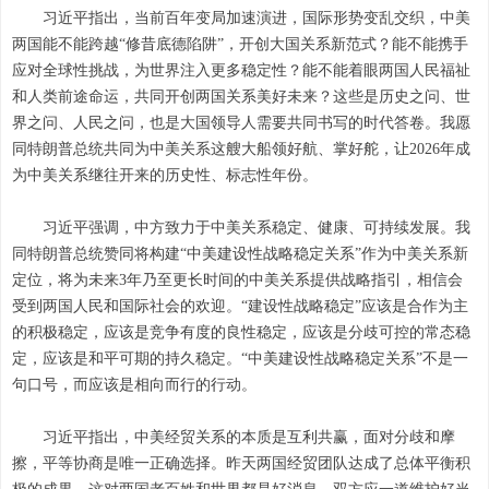
习近平指出，当前百年变局加速演进，国际形势变乱交织，中美
两国能不能跨越“修昔底德陷阱”，开创大国关系新范式？能不能携手
应对全球性挑战，为世界注入更多稳定性？能不能着眼两国人民福祉
和人类前途命运，共同开创两国关系美好未来？这些是历史之问、世
界之问、人民之问，也是大国领导人需要共同书写的时代答卷。我愿
同特朗普总统共同为中美关系这艘大船领好航、掌好舵，让2026年成
为中美关系继往开来的历史性、标志性年份。
习近平强调，中方致力于中美关系稳定、健康、可持续发展。我
同特朗普总统赞同将构建“中美建设性战略稳定关系”作为中美关系新
定位，将为未来3年乃至更长时间的中美关系提供战略指引，相信会
受到两国人民和国际社会的欢迎。“建设性战略稳定”应该是合作为主
的积极稳定，应该是竞争有度的良性稳定，应该是分歧可控的常态稳
定，应该是和平可期的持久稳定。“中美建设性战略稳定关系”不是一
句口号，而应该是相向而行的行动。
习近平指出，中美经贸关系的本质是互利共赢，面对分歧和摩
擦，平等协商是唯一正确选择。昨天两国经贸团队达成了总体平衡积