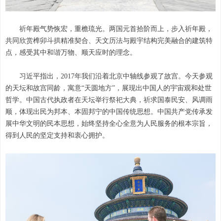
祈年殿气势恢宏，重檐琉光。两国元首拾阶而上，步入祈年殿，
共同欣赏榫卯斗拱精准契合、天文历法与殿宇结构完美融合的建筑特
点，感受其中和谐万物、顺天应时的理念。
习近平指出，2017年我们沿着北京中轴线参观了故宫。今天参观
的天坛和故宫同龄，寓意“天圆地方”，展现出中国人的宇宙观和处世
哲学。中国古代执政者在天坛举行祭祀大典，祈求国泰民安、风调雨
顺，体现出民为邦本、本固邦宁的中国传统思想。中国共产党传承发
展中华文明的民本思想，始终坚持全心全意为人民服务的根本宗旨，
得到人民的坚定支持和衷心拥护。