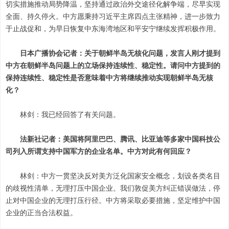
切实措施推动局势降温，坚持通过政治外交途径化解争端，尽早实现
全面、持久停火。中方愿秉持习近平主席四点主张精神，进一步致力
于止战促和，为早日恢复中东海湾地区和平安宁继续发挥积极作用。
日本广播协会记者：关于朝鲜半岛无核化问题，发言人刚才提到
中方在朝鲜半岛问题上的立场保持连续性、稳定性。请问中方提到的
保持连续性、稳定性是否意味着中方将继续推动实现朝鲜半岛无核
化？
林剑：我已经回答了有关问题。
法新社记者：美国将阿里巴巴、腾讯、比亚迪等多家中国科技公
司列入所谓支持中国军方的企业名单。中方对此有何回应？
林剑：中方一贯坚决反对美方泛化国家安全概念，划设各类名目
的歧视性清单，无理打压中国企业。我们敦促美方纠正错误做法，停
止对中国企业的无理打压行径。中方将采取必要措施，坚定维护中国
企业的正当合法权益。