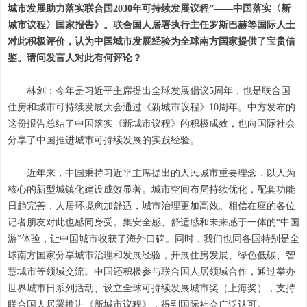
城市发展助力落实联合国2030年可持续发展议程”——中国落实〈新
城市议程〉国家报告》。联合国人居署执行主任罗斯巴赫等国际人士
对此积极评价，认为中国城市发展经验为全球南方国家提供了宝贵借
鉴。请问发言人对此有何评论？
林剑：今年是习近平主席提出全球发展倡议5周年，也是联合国
住房和城市可持续发展大会通过《新城市议程》10周年。中方发布的
这份报告总结了中国落实《新城市议程》的积极成效，也向国际社会
分享了中国推进城市可持续发展的实践经验。
近年来，中国秉持习近平主席提出的人民城市重要理念，以人为
核心的新型城镇化建设成效显著。城市空间布局持续优化，配套功能
日趋完善，人居环境愈加舒适，城市治理更加高效。相信在座的各位
记者朋友对此也感同身受。集安全感、舒适感和未来感于一体的“中国
游”体验，让中国城市收获了海外口碑。同时，我们也同各国特别是全
球南方国家分享城市治理和发展经验，开展住房发展、绿色低碳、智
慧城市等领域交流。中国还积极参与联合国人居领域合作，通过举办
世界城市日系列活动、设立全球可持续发展城市奖（上海奖），支持
联合国人居署推进《新城市议程》，得到国际社会广泛认可。