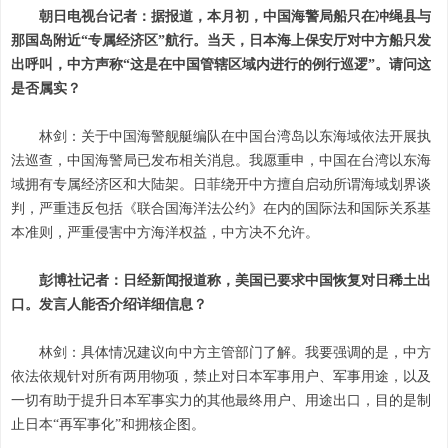
朝日电视台记者：据报道，本月初，中国海警局船只在冲绳县与
那国岛附近“专属经济区”航行。当天，日本海上保安厅对中方船只发
出呼叫，中方声称“这是在中国管辖区域内进行的例行巡逻”。请问这
是否属实？
林剑：关于中国海警舰艇编队在中国台湾岛以东海域依法开展执
法巡查，中国海警局已发布相关消息。我愿重申，中国在台湾以东海
域拥有专属经济区和大陆架。日菲绕开中方擅自启动所谓海域划界谈
判，严重违反包括《联合国海洋法公约》在内的国际法和国际关系基
本准则，严重侵害中方海洋权益，中方决不允许。
彭博社记者：日经新闻报道称，美国已要求中国恢复对日稀土出
口。发言人能否介绍详细信息？
林剑：具体情况建议向中方主管部门了解。我要强调的是，中方
依法依规针对所有两用物项，禁止对日本军事用户、军事用途，以及
一切有助于提升日本军事实力的其他最终用户、用途出口，目的是制
止日本“再军事化”和拥核企图。