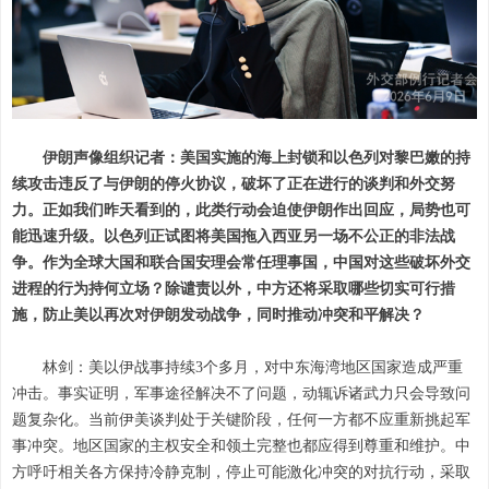
伊朗声像组织记者：美国实施的海上封锁和以色列对黎巴嫩的持
续攻击违反了与伊朗的停火协议，破坏了正在进行的谈判和外交努
力。正如我们昨天看到的，此类行动会迫使伊朗作出回应，局势也可
能迅速升级。以色列正试图将美国拖入西亚另一场不公正的非法战
争。作为全球大国和联合国安理会常任理事国，中国对这些破坏外交
进程的行为持何立场？除谴责以外，中方还将采取哪些切实可行措
施，防止美以再次对伊朗发动战争，同时推动冲突和平解决？
林剑：美以伊战事持续3个多月，对中东海湾地区国家造成严重
冲击。事实证明，军事途径解决不了问题，动辄诉诸武力只会导致问
题复杂化。当前伊美谈判处于关键阶段，任何一方都不应重新挑起军
事冲突。地区国家的主权安全和领土完整也都应得到尊重和维护。中
方呼吁相关各方保持冷静克制，停止可能激化冲突的对抗行动，采取